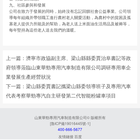
九、社區參與和發展
公司在致力于發展的同時，始終沒有忘記回饋社會公益事業。公司領
導每年組織并帶領職工進行農村老人關愛活動，為農村中的貧困及孤
寡老人提供力所能及的幫助，為老人送上米面油生活用品及被褥等，
每年堅持為這些老人送去我們的溫暖。
上一篇：
濟寧市政協副主席、梁山縣縣委賈治阜書記等政
府領導蒞臨山東華勁專用汽車制造有限公司調研專用車企
業發展生產經營狀況
下一篇：
梁山縣委賈書記攜梁山縣委領導班子及專用汽車
代表考察華勁專汽自主研發第二代智能粉罐車項目
山東華勁專用汽車制造有限公司© 版權所有
[魯ICP備19016445號-1]
400-666-5677
友情鏈接
百度